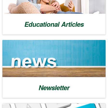
Educational Articles
Please accept our
privacy
policy
.
Please accept our
privacy
policy
.
Newsletter