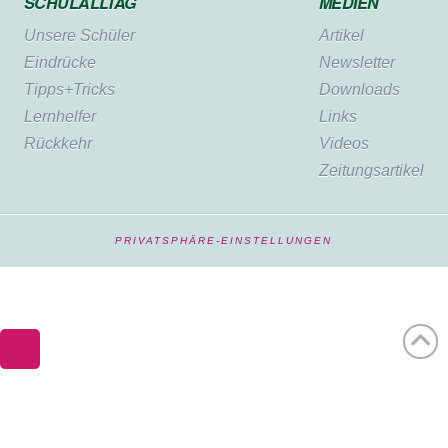
SCHULALLTAG
MEDIEN
Unsere Schüler
Artikel
Eindrücke
Newsletter
Tipps+Tricks
Downloads
Lernhelfer
Links
Rückkehr
Videos
Zeitungsartikel
PRIVATSPHÄRE-EINSTELLUNGEN
WordPress Cookie Notice by Real Cookie Banner
Deutsch
(
German
)
English