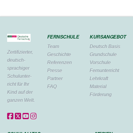
FERNSCHULE
KURSANGEBOT
Team
Deutsch Basis
Zertifi­zierter,
Geschichte
Grundschule
deutsch­
Referenzen
Vorschule
sprachiger
Presse
Fernunterricht
Schul­unter­
Partner
Lehrkraft
richt für Ihr
FAQ
Material
Kind auf der
Förderung
ganzen Welt.