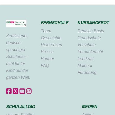
FERNSCHULE
KURSANGEBOT
Team
Deutsch Basis
Zertifi­zierter,
Geschichte
Grundschule
deutsch­
Referenzen
Vorschule
sprachiger
Presse
Fernunterricht
Schul­unter­
Partner
Lehrkraft
richt für Ihr
FAQ
Material
Kind auf der
Förderung
ganzen Welt.
SCHULALLTAG
MEDIEN
Unsere Schüler
Artikel