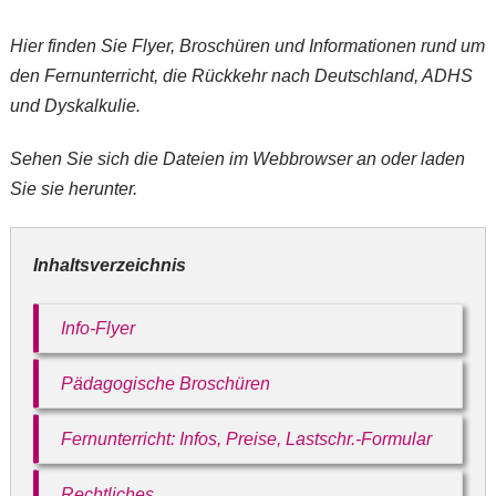
Hier finden Sie Flyer, Broschüren und Informationen rund um
den Fernunterricht, die Rückkehr nach Deutschland, ADHS
und Dyskalkulie.
Sehen Sie sich die Dateien im Webbrowser an oder laden
Sie sie herunter.
Bitte akzeptieren Sie
Inhaltsverzeichnis
unsere
Datenschutzerklärung
.
Bitte lasse dieses Feld leer.
Info-Flyer
Bitte akzeptieren Sie
Bitte akzeptieren Sie
unsere
unsere
Datenschutzerklärung
.
Pädagogische Broschüren
Datenschutzerklärung
.
Fernunterricht: Infos, Preise, Lastschr.-Formular
Rechtliches