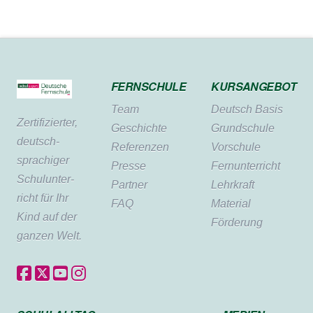
FERNSCHULE
KURSANGEBOT
Team
Deutsch Basis
Zertifi­zierter,
Geschichte
Grundschule
deutsch­
Referenzen
Vorschule
sprachiger
Presse
Fernunterricht
Schul­unter­
Partner
Lehrkraft
richt für Ihr
FAQ
Material
Kind auf der
Förderung
ganzen Welt.