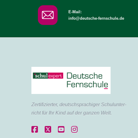
E-Mail:
info@deutsche-fernschule.de
Zertifi­zierter, deutsch­sprachiger Schul­unter­
richt für Ihr Kind auf der ganzen Welt.