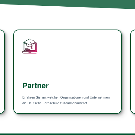
Partner
Partner
Er­fah­ren Sie, mit welchen Or­ga­ni­sa­tionen und Un­ter­nehmen
die Deutsche Fern­schule zusammen­arbeitet.