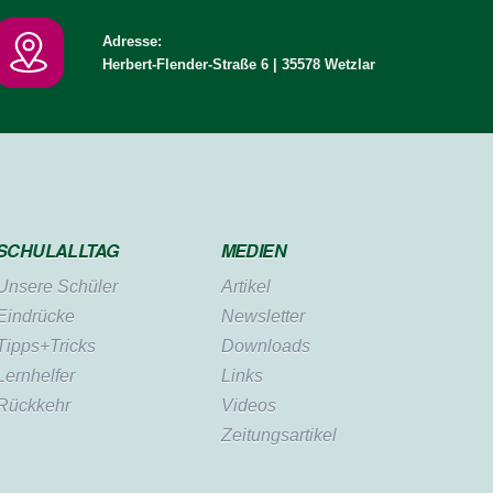
Adresse:
Herbert-Flender-Straße 6 | 35578 Wetzlar
SCHULALLTAG
MEDIEN
Unsere Schüler
Artikel
Eindrücke
Newsletter
Tipps+Tricks
Downloads
Lernhelfer
Links
Rückkehr
Videos
Zeitungsartikel