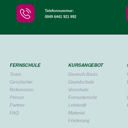
Telefonnummer:
0049 6441 921 892
FERNSCHULE
KURSANGEBOT
Team
Deutsch Basis
Geschichte
Grundschule
Referenzen
Vorschule
Presse
Fernunterricht
Partner
Lehrkraft
FAQ
Material
Förderung