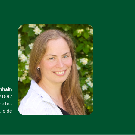
nhain
21892
sche-
ule.de