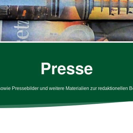
unsere
Datenschutzerklärung
.
er.
unsere
Datenschutzerklärung
.
unsere
Datenschutzerklärung
.
Presse
l sowie Presse­bilder und weitere Ma­te­ria­lien zur re­dak­tio­nellen