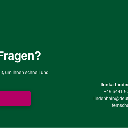
Fragen?
it, um Ihnen schnell und
Ilonka Linde
+49 6441 9
lindenhain@deut
fernsch