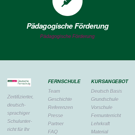
Pädagogische Förderung
Pädagogische Förderung
FERNSCHULE
KURSANGEBOT
Team
Deutsch Basis
Zertifi­zierter,
Geschichte
Grundschule
deutsch­
Referenzen
Vorschule
sprachiger
Presse
Fernunterricht
Schul­unter­
Partner
Lehrkraft
richt für Ihr
FAQ
Material