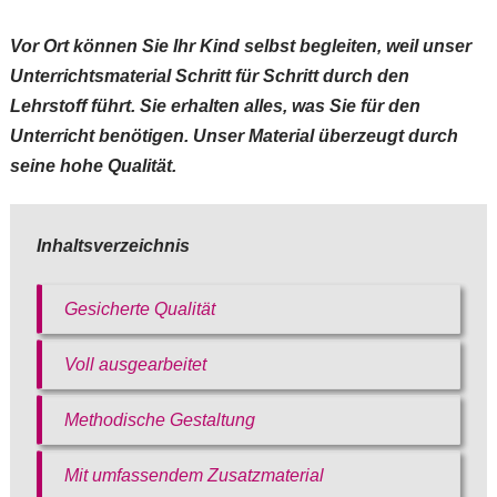
Vor Ort können Sie Ihr Kind selbst begleiten, weil unser
Unterrichtsmaterial Schritt für Schritt durch den
Lehrstoff führt. Sie erhalten alles, was Sie für den
Unterricht benötigen. Unser Material überzeugt durch
seine hohe Qualität.
Bitte akzeptieren Sie
Inhaltsverzeichnis
unsere
Datenschutzerklärung
.
Gesicherte Qualität
Bitte lasse dieses Feld leer.
Bitte akzeptieren Sie
Bitte akzeptieren Sie
unsere
Voll ausgearbeitet
unsere
Datenschutzerklärung
.
Datenschutzerklärung
.
Methodische Gestaltung
Mit umfassendem Zusatzmaterial