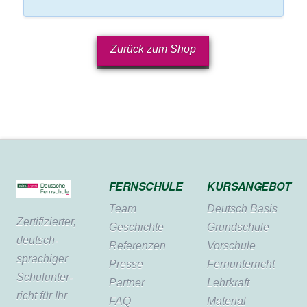
Zurück zum Shop
Bitte akzeptieren Sie
unsere
Datenschutzerklärung
.
FERNSCHULE
KURSANGEBOT
Bitte lasse dieses Feld leer.
Bitte akzeptieren Sie
Team
Deutsch Basis
Bitte akzeptieren Sie
unsere
Zertifi­zierter,
Geschichte
Grundschule
unsere
Datenschutzerklärung
.
deutsch­
Referenzen
Vorschule
Datenschutzerklärung
.
sprachiger
Presse
Fernunterricht
Schul­unter­
Partner
Lehrkraft
richt für Ihr
FAQ
Material