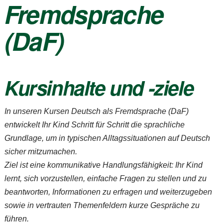
Fremdsprache
(DaF)
Kursinhalte und -ziele
Bitte akzeptieren Sie
In unseren Kursen Deutsch als Fremdsprache (DaF)
unsere
entwickelt Ihr Kind Schritt für Schritt die sprachliche
Datenschutzerklärung
.
Grundlage, um in typischen Alltagssituationen auf Deutsch
Bitte lasse dieses Feld leer.
Bitte akzeptieren Sie
sicher mitzumachen.
Bitte akzeptieren Sie
unsere
Ziel ist eine kommunikative Handlungsfähigkeit: Ihr Kind
unsere
Datenschutzerklärung
.
lernt, sich vorzustellen, einfache Fragen zu stellen und zu
Datenschutzerklärung
.
beantworten, Informationen zu erfragen und weiterzugeben
sowie in vertrauten Themenfeldern kurze Gespräche zu
führen.