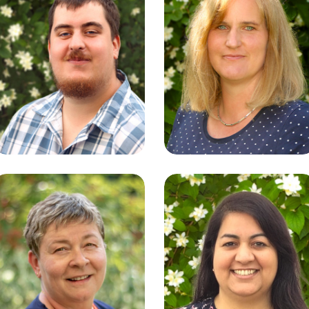
Jens
Byrthe Paul
Lindermann
Lehrkraft |
Leitung Lehrkräfte
Lager | Druckerei
Elvira Schäfer
Dalda Quaderi