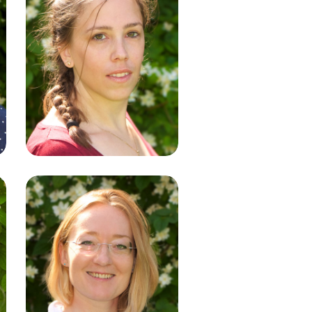
Elisabeth
Perschel
Büromanagement
Helene Wiebe
Pädagogische