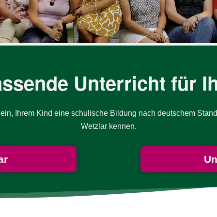
unsere
Datenschutzerklärung
.
er.
unsere
Datenschutzerklärung
.
unsere
Datenschutzerklärung
.
ssende Unterricht für I
ür ein, Ihrem Kind eine schu­li­sche Bil­dung nach deut­schem Stan
Wetz­lar kennen.
ar
Un