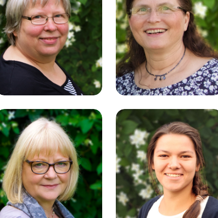
Anne Ertl
Monika Georg
Schülerpostverwaltung
Lager | Versand
Annegret
Evelina
Hinder
Hinsmann
Pädagogische
Beratung
Mediengestaltung