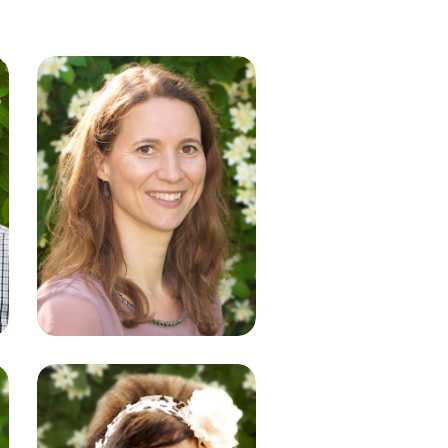
Annette
Dippel
Kundenberatung |
Kursüberarbeitung