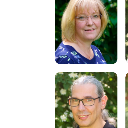
Gabriele
Läufer
Schülerpostverwaltung
Andreas Roth
Mediengestaltung |