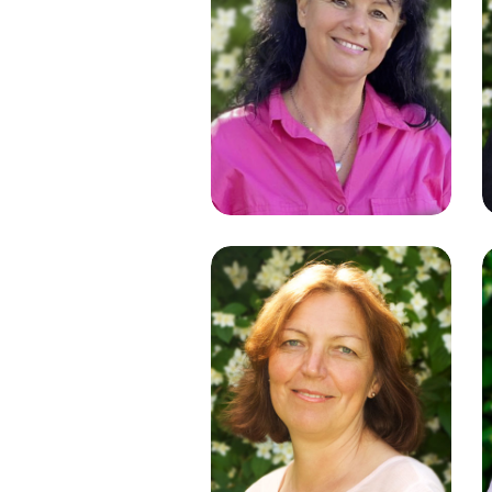
Antje Eilers
Personalleitung
Uta Hettche
Kundenberatung |
Lehrkraft