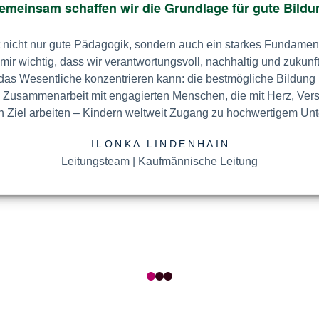
in­sam schaf­fen wir die Grund­lage für gute Bil­dung
t nur gute Pä­da­go­gik, son­dern auch ein star­kes Fun­da­ment im 
ich­tig, dass wir ver­ant­wor­tungs­voll, nach­hal­tig und zu­kunfts­or
­sent­li­che kon­zen­trie­ren kann: die best­mög­liche Bil­dung und 
­sam­men­ar­beit mit en­ga­gier­ten Men­schen, die mit Herz, Ver­stan
 ar­bei­ten – Kin­dern welt­weit Zu­gang zu hoc­hwer­tigem Unter­ri
ILONKA LINDENHAIN
Leitungsteam | Kaufmännische Leitung
0
1
2