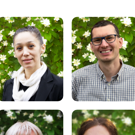
Atifeh Amiri
David Born
Mediengestaltung
Buchhaltung | Lizenzen