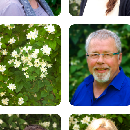
Elizabeth
Dieter Kuttler
Kornmann
Mediengestaltung |
Foto | Film
Datenschutz