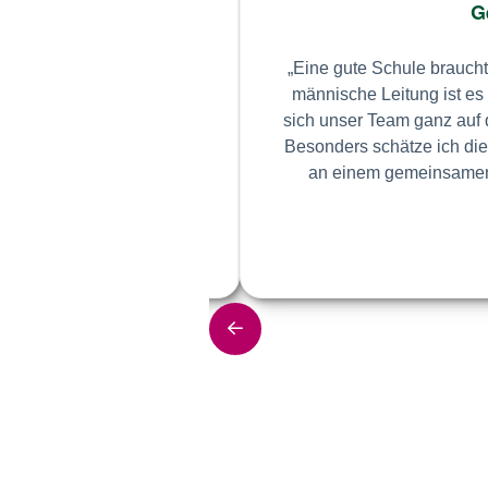
Geme
ch­nik und inno­va­ti­ven
„Eine gute Schule braucht nich
gen dafür zu schaf­fen,
män­nische Lei­tung ist es mir w
rt mich be­son­ders die
sich unser Team ganz auf das We
mi­lien und Lehr­kräf­te
Be­son­ders schät­ze ich die Zu
ichern.“
an einem ge­mein­sa­men Ziel