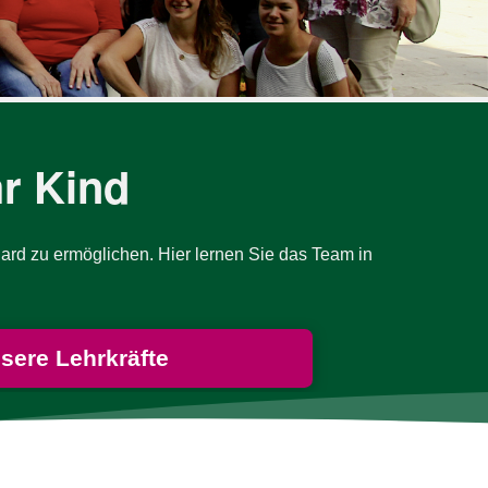
hr Kind
­dard zu er­mög­lichen. Hier ler­nen Sie das Team in
sere Lehrkräfte