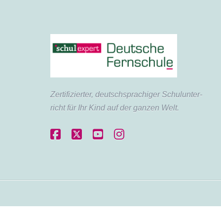
Zertifi­zierter, deutsch­sprachiger Schul­unter­
richt für Ihr Kind auf der ganzen Welt.