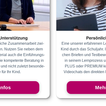
 Unterstützung
Persönlic
li­che Zu­sam­men­ar­beit zwi­
Eine un­se­rer er­fah­re­nen L
en. Nut­zen Sie ne­ben dem
Kind durch das Schul­jahr. Ihr
­te­rial auch die Ein­füh­rungs­
chen Brie­fen und Test­be­wer
die kom­pe­ten­te Be­ra­tung in
in sei­nem Lern­pro­zess un­
 und nicht zu­letzt be­son­de­
PLUS oder PREMIUM kön­n
e für Ihr Kind.
Video­chats den di­rek­ten 
Infos
Mehr