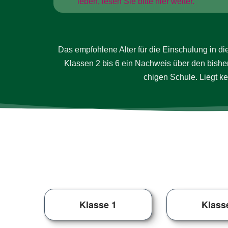
leben, lesen Sie bitte hier weiter.
Das em­pfoh­lene Alter für die Ein­schu­lung in d
Klassen 2 bis 6 ein Nach­weis über den bis­he­ri
chigen Schule. Liegt kein 
Klasse 1
Klass