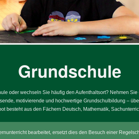
unsere
Datenschutzerklärung
.
er.
unsere
Datenschutzerklärung
.
unsere
Datenschutzerklärung
.
Grundschule
­le oder wech­seln Sie häu­fig den Auf­ent­halts­ort? Neh­men Sie
nde, mo­ti­vie­re­nde und hoch­wer­ti­ge Grundschul­bil­dung – über
bot be­steht aus den Fä­chern Deutsch, Ma­the­ma­tik, Sachunterric
rnunterricht bearbeitet, ersetzt dies den Besuch einer Regels