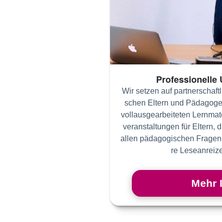
Professionelle
Wir setzen auf part­ner­schaft­
schen El­tern und Pä­da­go­g
voll­aus­ge­ar­bei­te­ten Lern­ma
ver­an­stal­tun­gen für El­tern, 
al­len pä­da­go­gi­schen Fra­gen
re Le­se­an­reiz
Mehr 