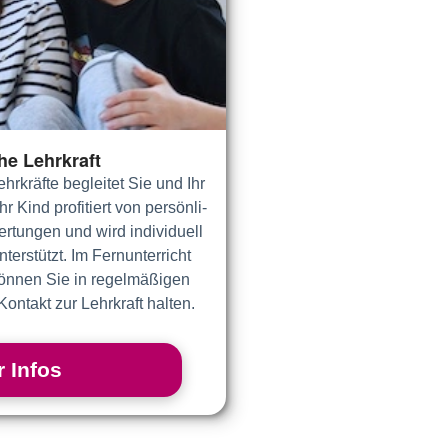
he Lehrkraft
ehr­kräfte be­glei­tet Sie und Ihr
 Kind pro­fi­tiert von per­sön­li­
­tun­gen und wird in­di­vi­duell
ter­stützt. Im Fern­un­ter­richt
en Sie in re­gel­mäß­ig­en
Kon­takt zur Lehr­kraft halten.
 Infos