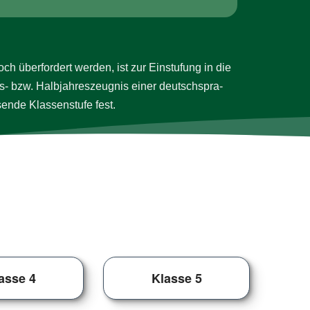
 über­for­dert werden, ist zur Ein­stu­fung in die
s- bzw. Halb­jah­res­zeug­nis einer deutsch­spra­
­sen­de Klassen­stufe fest.
asse 4
Klasse 5