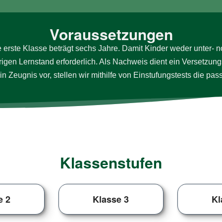
Voraussetzungen
ie erste Klasse beträgt sechs Jahre. Damit Kinder weder unter- noch
­gen Lern­stand er­for­der­lich. Als Nach­weis dient ein Ver­setzung
Zeu­gnis vor, stel­len wir mit­hil­fe von Ein­stu­fungs­tests die pas
Klassenstufen
e 2
Klasse 3
Kl