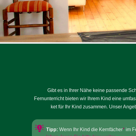
Bitte akzeptieren Sie 
Bitte lasse dieses Feld le
Bitte akzeptieren Sie 
Bitte akzeptieren Sie 
Gibt es in Ihrer Nä­he kei­ne passende Schu
Fernunterricht bieten wir Ihrem Kind eine umfasse
ket für Ihr Kind zu­sam­men. Un­ser An­ge­
Tipp:
Wenn Ihr Kind die Kernfächer
*
im Fe