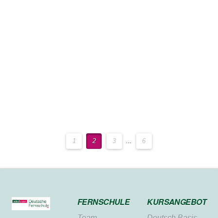
Spaß. Aber sie vermisst ihre alten Freunde und
ihre Klasse, die sie bis zu den Ferien besucht hat.
Sie will auf jeden Fall gleich …
Read More
1
2
3
...
6
FERNSCHULE
KURSANGEBOT
Team
Deutsch Basis