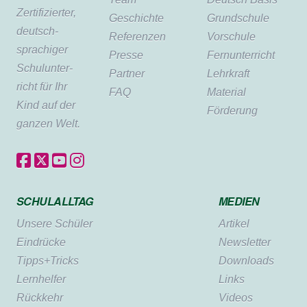
Zertifi­zierter,
Geschichte
Grundschule
deutsch­
Referenzen
Vorschule
sprachiger
Presse
Fernunterricht
Schul­unter­
Partner
Lehrkraft
richt für Ihr
FAQ
Material
Kind auf der
Förderung
ganzen Welt.
SCHULALLTAG
MEDIEN
Unsere Schüler
Artikel
Eindrücke
Newsletter
Tipps+Tricks
Downloads
Lernhelfer
Links
Rückkehr
Videos