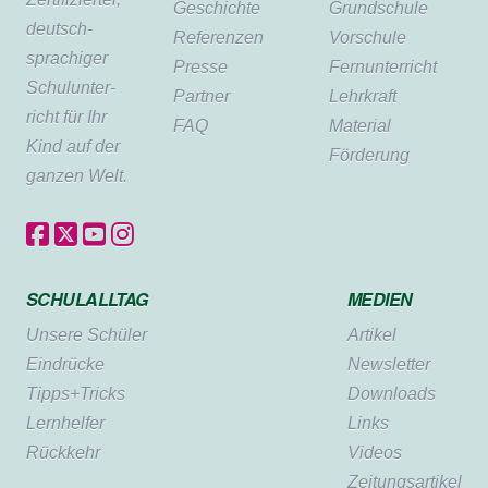
Geschichte
Grundschule
deutsch­
Referenzen
Vorschule
sprachiger
Presse
Fernunterricht
Schul­unter­
Partner
Lehrkraft
richt für Ihr
FAQ
Material
Kind auf der
Förderung
ganzen Welt.
SCHULALLTAG
MEDIEN
Unsere Schüler
Artikel
Eindrücke
Newsletter
Tipps+Tricks
Downloads
Lernhelfer
Links
Rückkehr
Videos
Zeitungsartikel