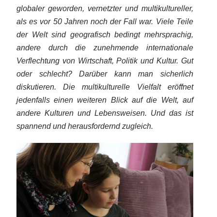
globaler geworden, vernetzter und multikultureller,
als es vor 50 Jahren noch der Fall war. Viele Teile
der Welt sind geografisch bedingt mehrsprachig,
andere durch die zunehmende internationale
Verflechtung von Wirtschaft, Politik und Kultur. Gut
oder schlecht? Darüber kann man sicherlich
diskutieren. Die multikulturelle Vielfalt eröffnet
jedenfalls einen weiteren Blick auf die Welt, auf
Bitte akzeptieren Sie
andere Kulturen und Lebensweisen. Und das ist
unsere
spannend und herausfordernd zugleich.
Datenschutzerklärung
.
Bitte lasse dieses Feld leer.
Bitte akzeptieren Sie
Bitte akzeptieren Sie
unsere
unsere
Datenschutzerklärung
.
Datenschutzerklärung
.