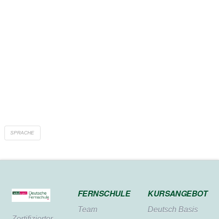
Spontane Eltern-Rückmeldungen auf
der JuMiKo
SPRACHE
FERNSCHULE
KURSANGEBOT
Team
Deutsch Basis
Zertifi­zierter,