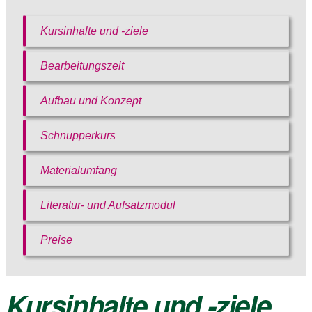
Kursinhalte und -ziele
Bearbeitungszeit
Aufbau und Konzept
Schnupperkurs
Bitte akzeptieren Sie
unsere
Materialumfang
Datenschutzerklärung
.
Bitte lasse dieses Feld leer.
Literatur- und Aufsatzmodul
Bitte akzeptieren Sie
Bitte akzeptieren Sie
unsere
unsere
Datenschutzerklärung
.
Preise
Datenschutzerklärung
.
Kursinhalte und -ziele