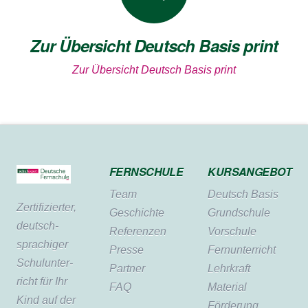
Zur Übersicht Deutsch Basis print
Zur Übersicht Deutsch Basis print
FERNSCHULE
KURSANGEBOT
Team
Deutsch Basis
Zertifi­zierter,
Geschichte
Grundschule
deutsch­
Referenzen
Vorschule
sprachiger
Presse
Fernunterricht
Schul­unter­
Partner
Lehrkraft
richt für Ihr
FAQ
Material
Kind auf der
Förderung