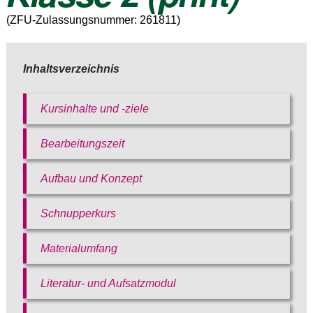
(ZFU-Zulassungsnummer: 261811)
Inhaltsverzeichnis
Kursinhalte und -ziele
Bearbeitungszeit
Bitte akzeptieren Sie
unsere
Aufbau und Konzept
Datenschutzerklärung
.
Bitte lasse dieses Feld leer.
Bitte akzeptieren Sie
Schnupperkurs
Bitte akzeptieren Sie
unsere
unsere
Datenschutzerklärung
.
Materialumfang
Datenschutzerklärung
.
Literatur- und Aufsatzmodul