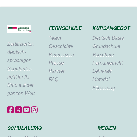
FERNSCHULE
KURSANGEBOT
Team
Deutsch Basis
Zertifi­zierter,
Geschichte
Grundschule
deutsch­
Referenzen
Vorschule
sprachiger
Presse
Fernunterricht
Schul­unter­
Partner
Lehrkraft
richt für Ihr
FAQ
Material
Kind auf der
Förderung
ganzen Welt.
SCHULALLTAG
MEDIEN