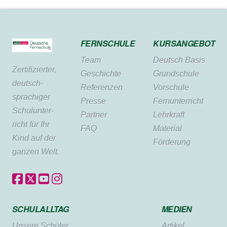
FERNSCHULE
KURSANGEBOT
Team
Deutsch Basis
Zertifi­zierter,
Geschichte
Grundschule
deutsch­
Referenzen
Vorschule
sprachiger
Presse
Fernunterricht
Schul­unter­
Partner
Lehrkraft
richt für Ihr
FAQ
Material
Kind auf der
Förderung
ganzen Welt.
SCHULALLTAG
MEDIEN
Unsere Schüler
Artikel