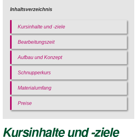
Inhaltsverzeichnis
Kursinhalte und -ziele
Bearbeitungszeit
Aufbau und Konzept
Bitte akzeptieren Sie
Schnupperkurs
unsere
Datenschutzerklärung
.
Materialumfang
Bitte lasse dieses Feld leer.
Bitte akzeptieren Sie
Bitte akzeptieren Sie
unsere
Preise
unsere
Datenschutzerklärung
.
Datenschutzerklärung
.
Kursinhalte und -ziele