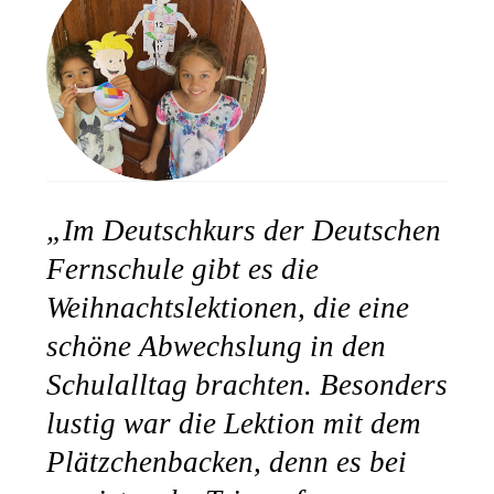
„Im Deutschkurs der Deutschen
Bitte akzeptieren Sie
Fernschule gibt es die
unsere
Datenschutzerklärung
.
Weihnachtslektionen, die eine
Bitte lasse dieses Feld leer.
Bitte akzeptieren Sie
schöne Abwechslung in den
Bitte akzeptieren Sie
unsere
unsere
Schulalltag brachten. Besonders
Datenschutzerklärung
.
Datenschutzerklärung
.
lustig war die Lektion mit dem
Plätzchenbacken, denn es bei