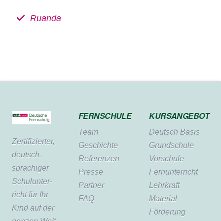
Ruanda
FERNSCHULE
KURSANGEBOT
Team
Deutsch Basis
Zertifi­zierter,
Geschichte
Grundschule
deutsch­
Referenzen
Vorschule
sprachiger
Presse
Fernunterricht
Schul­unter­
Partner
Lehrkraft
richt für Ihr
FAQ
Material
Kind auf der
Förderung