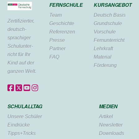
FERNSCHULE
KURSANGEBOT
Team
Deutsch Basis
Zertifi­zierter,
Geschichte
Grundschule
deutsch­
Referenzen
Vorschule
sprachiger
Presse
Fernunterricht
Schul­unter­
Partner
Lehrkraft
richt für Ihr
FAQ
Material
Kind auf der
Förderung
ganzen Welt.
SCHULALLTAG
MEDIEN
Unsere Schüler
Artikel
Eindrücke
Newsletter
Tipps+Tricks
Downloads