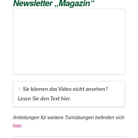
Newsletter „Magazin“
Bitte akzeptieren Sie
unsere
Datenschutzerklärung
.
Sie können das Video nicht ansehen?
Bitte lasse dieses Feld leer.
Bitte akzeptieren Sie
Bitte akzeptieren Sie
Lesen Sie den Text hier.
unsere
unsere
Datenschutzerklärung
.
Datenschutzerklärung
.
Anleitungen für weitere Turnübungen befinden sich
hier
.