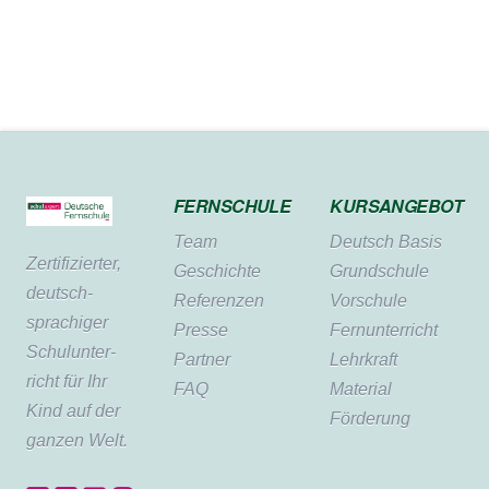
FERNSCHULE
KURSANGEBOT
Team
Deutsch Basis
Zertifi­zierter,
Geschichte
Grundschule
deutsch­
Referenzen
Vorschule
sprachiger
Presse
Fernunterricht
Schul­unter­
Partner
Lehrkraft
richt für Ihr
FAQ
Material
Kind auf der
Förderung
ganzen Welt.