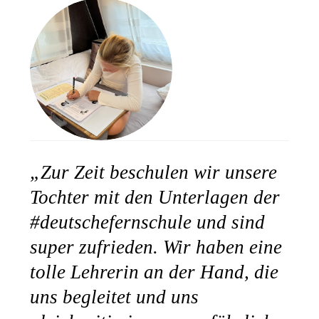
Bitte akzeptieren Sie
„Zur Zeit beschulen wir unsere
unsere
Datenschutzerklärung
.
Tochter mit den Unterlagen der
Bitte lasse dieses Feld leer.
Bitte akzeptieren Sie
#deutschefernschule und sind
Bitte akzeptieren Sie
unsere
unsere
super zufrieden. Wir haben eine
Datenschutzerklärung
.
Datenschutzerklärung
.
tolle Lehrerin an der Hand, die
uns begleitet und uns