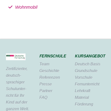
Wohnmobil
FERNSCHULE
KURSANGEBOT
Team
Deutsch Basis
Zertifi­zierter,
Geschichte
Grundschule
deutsch­
Referenzen
Vorschule
sprachiger
Presse
Fernunterricht
Schul­unter­
Partner
Lehrkraft
richt für Ihr
FAQ
Material
Kind auf der
Förderung
ganzen Welt.