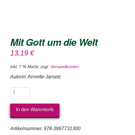
Mit Gott um die Welt
13,19
€
Bitte akzeptieren Sie
inkl. 7 % MwSt.
zzgl.
Versandkosten
unsere
Autorin: Annette Jarsetz
Datenschutzerklärung
.
Bitte lasse dieses Feld leer.
Bitte akzeptieren Sie
Mit
Bitte akzeptieren Sie
unsere
Gott
unsere
Datenschutzerklärung
.
um
Datenschutzerklärung
.
In den Warenkorb
die
Welt
Artikelnummer:
978-3867731300
Menge