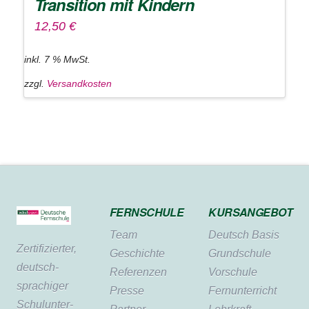
Transition mit Kindern
12,50
€
inkl. 7 % MwSt.
zzgl.
Versandkosten
FERNSCHULE
KURSANGEBOT
Team
Deutsch Basis
Zertifi­zierter,
Geschichte
Grundschule
deutsch­
Referenzen
Vorschule
sprachiger
Presse
Fernunterricht
Schul­unter­