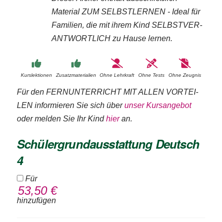
Material ZUM SELBSTLERNEN - Ideal für
Fa­mi­lien, die mit ihrem Kind SELBST­VER­
ANT­WORT­LICH zu Hause ler­nen.
Kurs­lek­tionen
Zusatz­mate­rialien
Ohne Lehrkraft
Ohne Tests
Ohne Zeugnis
Für den FERN­UN­TERR­ICHT MIT AL­LEN VOR­TEI­
LEN in­for­mie­ren Sie sich über
un­ser Kurs­an­ge­bot
oder mel­den Sie Ihr Kind
hier
an.
Schülergrundausstattung Deutsch
4
Für
53,50
€
hinzufügen