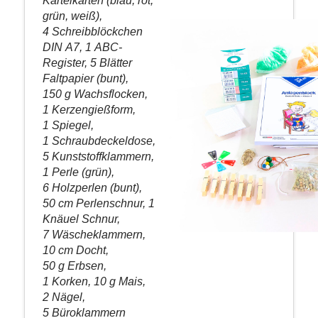
Karteikarten (blau, rot,
grün, weiß),
4 Schreibblöckchen
DIN A7, 1 ABC-
Register, 5 Blätter
Faltpapier (bunt),
150 g Wachsflocken,
1 Kerzengießform,
1 Spiegel,
1 Schraubdeckeldose,
5 Kunststoffklammern,
1 Perle (grün),
6 Holzperlen (bunt),
50 cm Perlenschnur, 1
Knäuel Schnur,
7 Wäscheklammern,
10 cm Docht,
50 g Erbsen,
1 Korken, 10 g Mais,
2 Nägel,
5 Büroklammern