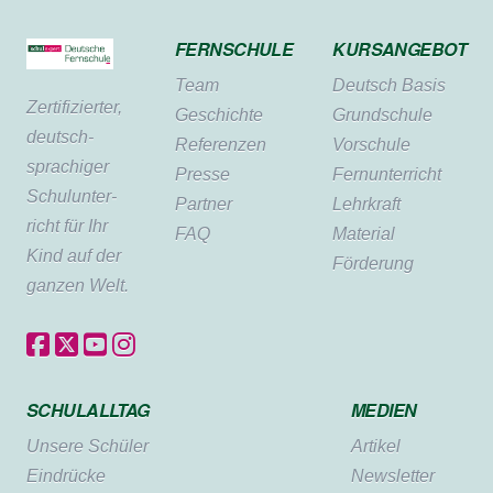
FERNSCHULE
KURSANGEBOT
Team
Deutsch Basis
Zertifi­zierter,
Geschichte
Grundschule
deutsch­
Referenzen
Vorschule
sprachiger
Presse
Fernunterricht
Schul­unter­
Partner
Lehrkraft
richt für Ihr
FAQ
Material
Kind auf der
Förderung
ganzen Welt.
SCHULALLTAG
MEDIEN
Unsere Schüler
Artikel
Eindrücke
Newsletter