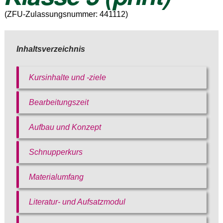
(ZFU-Zulassungsnummer: 441112)
Inhaltsverzeichnis
Kursinhalte und -ziele
Bearbeitungszeit
Bitte akzeptieren Sie
unsere
Aufbau und Konzept
Datenschutzerklärung
.
Bitte lasse dieses Feld leer.
Bitte akzeptieren Sie
Schnupperkurs
Bitte akzeptieren Sie
unsere
unsere
Datenschutzerklärung
.
Materialumfang
Datenschutzerklärung
.
Literatur- und Aufsatzmodul