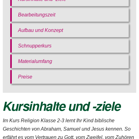
Bearbeitungszeit
Aufbau und Konzept
Schnupperkurs
Materialumfang
Bitte akzeptieren Sie
unsere
Preise
Datenschutzerklärung
.
Bitte lasse dieses Feld leer.
Bitte akzeptieren Sie
Bitte akzeptieren Sie
Kursinhalte und -ziele
unsere
unsere
Datenschutzerklärung
.
Datenschutzerklärung
.
Im Kurs
Religion Klasse 2-3
lernt Ihr Kind biblische
Geschichten von Abraham, Samuel und Jesus kennen. So
erfährt es vom Vertrauen zu Gott, vom Zweifel, vom Zuhören