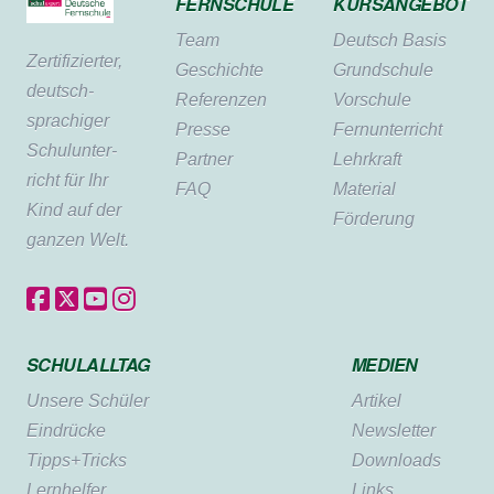
FERNSCHULE
KURSANGEBOT
Team
Deutsch Basis
Zertifi­zierter,
Geschichte
Grundschule
deutsch­
Referenzen
Vorschule
sprachiger
Presse
Fernunterricht
Schul­unter­
Partner
Lehrkraft
richt für Ihr
FAQ
Material
Kind auf der
Förderung
ganzen Welt.
SCHULALLTAG
MEDIEN
Unsere Schüler
Artikel
Eindrücke
Newsletter
Tipps+Tricks
Downloads
Lernhelfer
Links