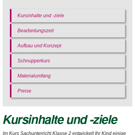
Kursinhalte und -ziele
Bearbeitungszeit
Aufbau und Konzept
Schnupperkurs
Bitte akzeptieren Sie
unsere
Materialumfang
Datenschutzerklärung
.
Bitte lasse dieses Feld leer.
Bitte akzeptieren Sie
Preise
Bitte akzeptieren Sie
unsere
unsere
Datenschutzerklärung
.
Datenschutzerklärung
.
Kursinhalte und -ziele
Im Kurs
Sachunterricht Klasse 2
entwickelt Ihr Kind einige