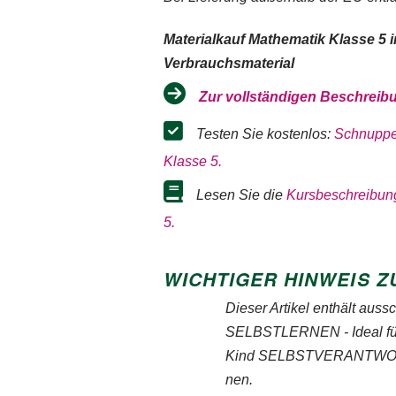
Materialkauf Mathematik Klasse 5 i
Verbrauchsmaterial
unsere
Datenschutzerklärung
.
Zur vollständigen Beschrei
er.
unsere
Datenschutzerklärung
.
unsere
Datenschutzerklärung
.
Testen Sie kostenlos:
Schnuppe
Klasse 5.
Lesen Sie die
Kursbeschreibung
5.
WICHTIGER HINWEIS Z
Dieser Artikel enthält auss
SELBSTLERNEN - Ideal für F
Kind SELBST­VER­ANT­WOR
nen.