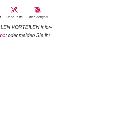
t
Ohne Tests
Ohne Zeugnis
EN VOR­TEI­LEN in­for­
­bot
oder mel­den Sie Ihr