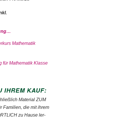
nkl.
bung…
rkurs Mathematik
 für Mathematik Klasse
U IHREM KAUF:
chließlich Material ZUM
a­mi­lien, die mit ihrem
T­LICH zu Hause ler­