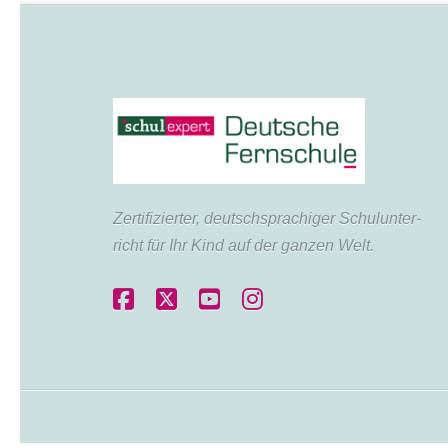
Zertifi­zierter, deutsch­sprachiger Schul­unter­
richt für Ihr Kind auf der ganzen Welt.