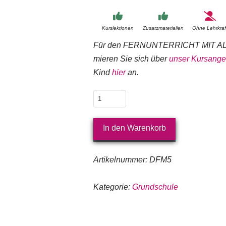
Kurs­lek­tionen
Zusatz­mate­rialien
Ohne Lehrkraf
Für den FERN­UN­TERR­ICHT MIT AL­L
mie­ren Sie sich über
un­ser Kurs­an­ge
Kind
hier
an.
Mathematik
Klasse
5
In den Warenkorb
Menge
Artikelnummer:
DFM5
Kategorie:
Grundschule